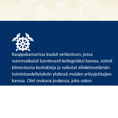
Kauppakamarissa kuulut verkostoon, jossa
vuorovaikutat luontevasti kollegoidesi kanssa, solmit
kiinnostavia kontakteja ja vaikutat elinkeinoelämän
toimintaedellytyksiin yhdessä muiden yritysjohtajien
kanssa. Olet mukana joukossa, joka uskoo
tulevaisuuteen, ajattelee isosti ja kehittää jatkuvasti
osaamistaan.
Satakunnan kauppakamarin sivuille >>
Satakunnan kauppakamarin