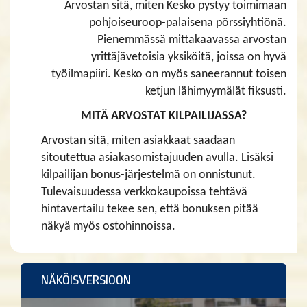
Arvostan sitä, miten Kesko pystyy toimimaan
pohjoiseuroop-palaisena pörssiyhtiönä.
Pienemmässä mittakaavassa arvostan
yrittäjävetoisia yksiköitä, joissa on hyvä
työilmapiiri. Kesko on myös saneerannut toisen
ketjun lähimyymälät fiksusti.
MITÄ ARVOSTAT KILPAILIJASSA?
Arvostan sitä, miten asiakkaat saadaan
sitoutettua asiakasomistajuuden avulla. Lisäksi
kilpailijan bonus-järjestelmä on onnistunut.
Tulevaisuudessa verkkokaupoissa tehtävä
hintavertailu tekee sen, että bonuksen pitää
näkyä myös ostohinnoissa.
NÄKÖISVERSIOON