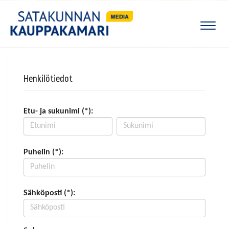
Naviga
Henkilötiedot
Etu- ja sukunimi (*):
Puhelin (*):
Sähköposti (*):