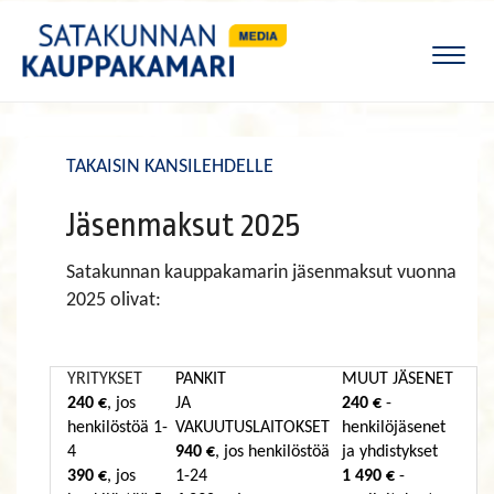
Naviga
TAKAISIN KANSILEHDELLE
Jäsenmaksut 2025
Satakunnan kauppakamarin jäsenmaksut vuonna
2025 olivat:
YRITYKSET
PANKIT
MUUT JÄSENET
240 €
, jos
JA
240 €
-
henkilöstöä 1-
VAKUUTUSLAITOKSET
henkilöjäsenet
4
940 €
, jos henkilöstöä
ja yhdistykset
390 €
, jos
1-24
1 490 €
-