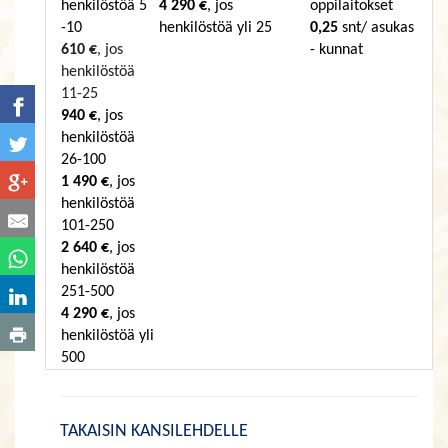
henkilöstöä 5
4 290 €
, jos
oppilaitokset
-10
henkilöstöä yli 25
0,25
snt/ asukas
610 €
, jos
- kunnat
henkilöstöä
11-25
940 €
, jos
henkilöstöä
26-100
1 490 €
, jos
henkilöstöä
101-250
2 640 €
, jos
henkilöstöä
251-500
4 290 €
, jos
henkilöstöä yli
500
TAKAISIN KANSILEHDELLE