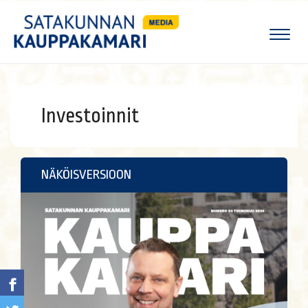
Naviga
Investoinnit
NÄKÖISVERSIOON