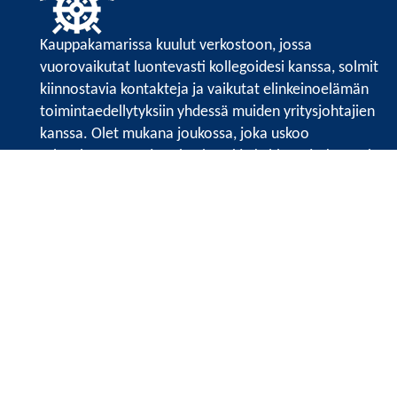
Kauppakamarissa kuulut verkostoon, jossa
vuorovaikutat luontevasti kollegoidesi kanssa, solmit
kiinnostavia kontakteja ja vaikutat elinkeinoelämän
toimintaedellytyksiin yhdessä muiden yritysjohtajien
kanssa. Olet mukana joukossa, joka uskoo
tulevaisuuteen, ajattelee isosti ja kehittää jatkuvasti
osaamistaan.
Satakunnan kauppakamarin sivuille >>
Satakunnan kauppakamarin
Valtakatu 6, 28100 Pori
Tilaa uutiskirje
Tietosuojaseloste