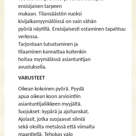
ensisijaisen tarpeen
mukaan. Tilansäästön vuoksi
kivijalkamyymälöissä on vain vähän
pyöriä näytillä. Ensisijaisesti ostaminen tapahtuu
verkossa.
Tarjontaan tutustuminen ja
tilaaminen kannattaa kuitenkin
hoitaa myymälässä asiantuntijan
avustuksella.
VARUSTEET
Oikean kokoinen pyörä. Pyydä
apua oikean koon arviointiin
asiantuntijaliikkeen myyjältä.
Suojukset: kypärä ja ajohanskat.
Ajolasit, jotka suojaavat silmiä
sekä oksilta metsässä että viimalta
maantiellä. Tehokas valo