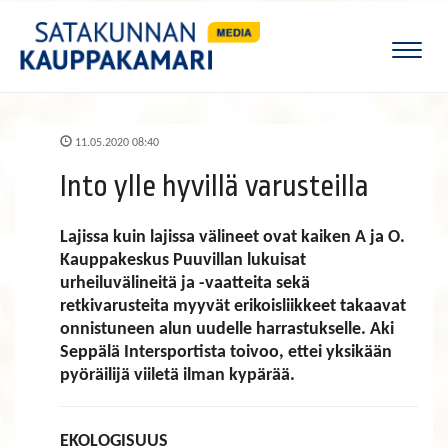
Naviga
11.05.2020 08:40
Into ylle hyvillä varusteilla
Lajissa kuin lajissa välineet ovat kaiken A ja O.
Kauppakeskus Puuvillan lukuisat
urheiluvälineitä ja -vaatteita sekä
retkivarusteita myyvät erikoisliikkeet takaavat
onnistuneen alun uudelle harrastukselle. Aki
Seppälä Intersportista toivoo, ettei yksikään
pyöräilijä viiletä ilman kypärää.
EKOLOGISUUS