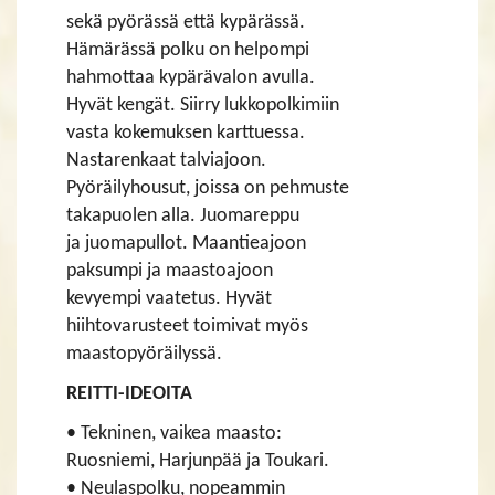
sekä pyörässä että kypärässä.
Hämärässä polku on helpompi
hahmottaa kypärävalon avulla.
Hyvät kengät. Siirry lukkopolkimiin
vasta kokemuksen karttuessa.
Nastarenkaat talviajoon.
Pyöräilyhousut, joissa on pehmuste
takapuolen alla. Juomareppu
ja juomapullot. Maantieajoon
paksumpi ja maastoajoon
kevyempi vaatetus. Hyvät
hiihtovarusteet toimivat myös
maastopyöräilyssä.
REITTI-IDEOITA
• Tekninen, vaikea maasto:
Ruosniemi, Harjunpää ja Toukari.
• Neulaspolku, nopeammin