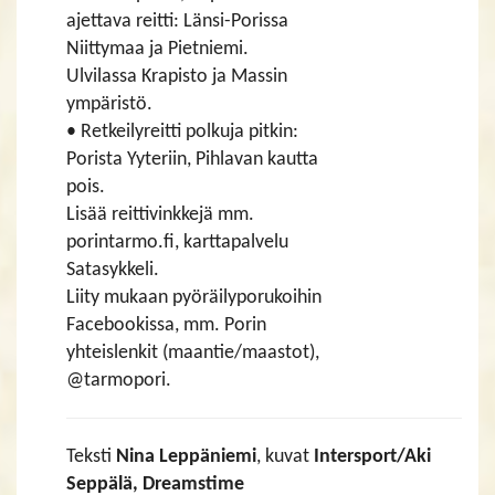
ajettava reitti: Länsi-Porissa
Niittymaa ja Pietniemi.
Ulvilassa Krapisto ja Massin
ympäristö.
• Retkeilyreitti polkuja pitkin:
Porista Yyteriin, Pihlavan kautta
pois.
Lisää reittivinkkejä mm.
porintarmo.fi, karttapalvelu
Satasykkeli.
Liity mukaan pyöräilyporukoihin
Facebookissa, mm. Porin
yhteislenkit (maantie/maastot),
@tarmopori.
Teksti
Nina Leppäniemi
, kuvat
Intersport/Aki
Seppälä, Dreamstime