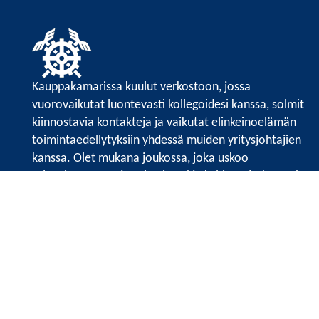
Kauppakamarissa kuulut verkostoon, jossa
vuorovaikutat luontevasti kollegoidesi kanssa, solmit
kiinnostavia kontakteja ja vaikutat elinkeinoelämän
toimintaedellytyksiin yhdessä muiden yritysjohtajien
kanssa. Olet mukana joukossa, joka uskoo
tulevaisuuteen, ajattelee isosti ja kehittää jatkuvasti
osaamistaan.
Satakunnan kauppakamarin sivuille >>
Satakunnan kauppakamarin
Valtakatu 6, 28100 Pori