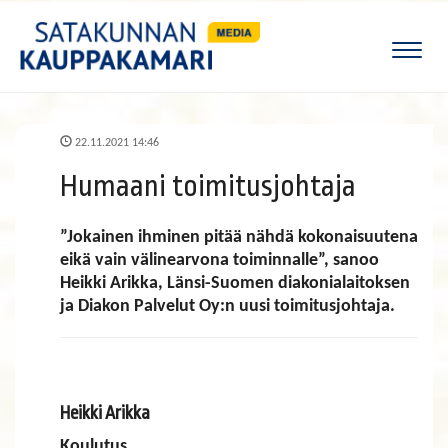
Naviga
22.11.2021 14:46
Humaani toimitusjohtaja
”Jokainen ihminen pitää nähdä kokonaisuutena
eikä vain välinearvona toiminnalle”, sanoo
Heikki Arikka, Länsi-Suomen diakonialaitoksen
ja Diakon Palvelut Oy:n uusi toimitusjohtaja.
Heikki Arikka
Koulutus