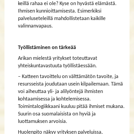
keillä rahaa ei ole? Kyse on hyvästä elämästä.
Ihmisen kunnioittamisesta. Esimerkiksi
palveluseteleillä mahdollistetaan kaikille
valinnanvapaus.
Työllistäminen on tärkeää
Arikan mielestä yritykset toteuttavat
yhteiskuntavastuuta työllistäessään.
– Katteen tavoittelu on välttämätön tavoite, ja
resursseista joudutaan usein kilpailemaan. Tämä
voi aiheuttaa yli- ja alilyöntejä ihmisten
kohtaamisessa ja kohtelemisessa.
Toimintalogiikkaani kuuluu pitää ihmiset mukana.
Suurin osa suomalaisista on hyviä ja
luottamuksen arvoisia.
Huolenpito näkyy yrityksen palveluissa,