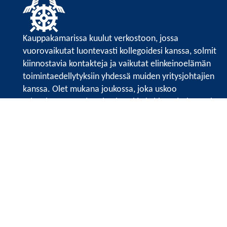
Kauppakamarissa kuulut verkostoon, jossa
vuorovaikutat luontevasti kollegoidesi kanssa, solmit
kiinnostavia kontakteja ja vaikutat elinkeinoelämän
toimintaedellytyksiin yhdessä muiden yritysjohtajien
kanssa. Olet mukana joukossa, joka uskoo
tulevaisuuteen, ajattelee isosti ja kehittää jatkuvasti
osaamistaan.
Satakunnan kauppakamarin sivuille >>
Satakunnan kauppakamarin
Valtakatu 6, 28100 Pori
Tilaa uutiskirje
Tietosuojaseloste