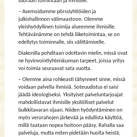
suoraan toimintaan ja ihmisille.
– Asemoidumme pörssiyhtiöiden ja
julkishallinnon välimaastoon. Olemme
yleishyödyllinen toimija alueemme ihmisille.
Tehtävänämme on tehdä liiketoimintaa, se on
edellytys toiminnalle, siis välittämiselle.
Diakonilla pohditaan odottavin mielin, missä ovat
ne hyvinvointiyhteiskunnan tarpeet, joissa yritys
voi toimia seuraavat sata vuotta.
– Olemme aina rohkeasti tähynneet sinne, missä
voidaan palvella ihmisiä. Soteuudistus ei saisi
jäädä ideologiseksi. Yksityiset palveluntarjoajat
mahdollistavat ihmisille yksilölliset palvelut
bulkkitavaran sijaan. Niiden hyödyntäminen on
myös verorahojen järkevää ja edullista käyttöä,
millä taataan nopea hoitoon pääsy. Rahalla saa
palveluja, mutta miten pidetään huolta heistä,