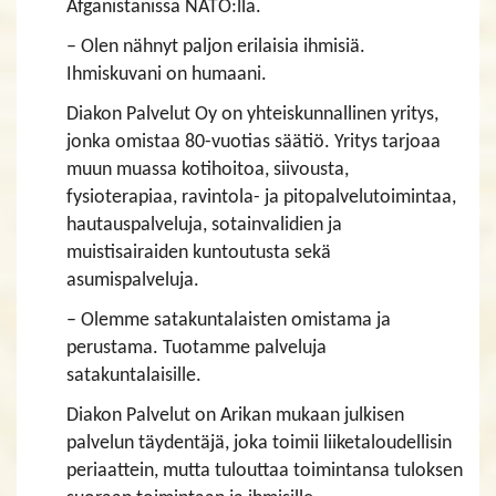
Afganistanissa NATO:lla.
– Olen nähnyt paljon erilaisia ihmisiä.
Ihmiskuvani on humaani.
Diakon Palvelut Oy on yhteiskunnallinen yritys,
jonka omistaa 80-vuotias säätiö. Yritys tarjoaa
muun muassa kotihoitoa, siivousta,
fysioterapiaa, ravintola- ja pitopalvelutoimintaa,
hautauspalveluja, sotainvalidien ja
muistisairaiden kuntoutusta sekä
asumispalveluja.
– Olemme satakuntalaisten omistama ja
perustama. Tuotamme palveluja
satakuntalaisille.
Diakon Palvelut on Arikan mukaan julkisen
palvelun täydentäjä, joka toimii liiketaloudellisin
periaattein, mutta tulouttaa toimintansa tuloksen