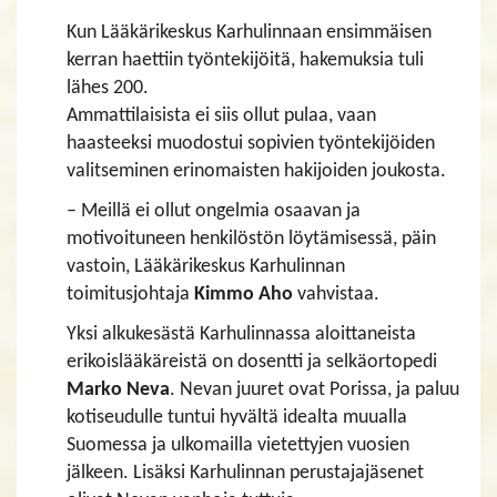
Kun Lääkärikeskus Karhulinnaan ensimmäisen
kerran haettiin työntekijöitä, hakemuksia tuli
lähes 200.
Ammattilaisista ei siis ollut pulaa, vaan
haasteeksi muodostui sopivien työntekijöiden
valitseminen erinomaisten hakijoiden joukosta.
– Meillä ei ollut ongelmia osaavan ja
motivoituneen henkilöstön löytämisessä, päin
vastoin, Lääkärikeskus Karhulinnan
toimitusjohtaja
Kimmo Aho
vahvistaa.
Yksi alkukesästä Karhulinnassa aloittaneista
erikoislääkäreistä on dosentti ja selkäortopedi
Marko Neva
. Nevan juuret ovat Porissa, ja paluu
kotiseudulle tuntui hyvältä idealta muualla
Suomessa ja ulkomailla vietettyjen vuosien
jälkeen. Lisäksi Karhulinnan perustajajäsenet