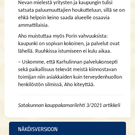
Nevan mielestä yritysten ja kaupungin tulisi
satsata paluumuuttajien houkutteluun, sillä se on
ehkä helpoin keino saada alueelle osaavia
ammattilaisia.
Aho muistuttaa myös Porin vahvuuksista:
kaupunki on sopivan kokoinen, ja palvelut ovat
lähellä. Ruuhkissa istumiseen ei kulu aikaa.
– Uskomme, että Karhulinnan palvelukonsepti
sekä paikallisuus tekevät meistä kiinnostavan
toimijan niin asiakkaiden kuin terveydenhuollon
henkilöstön silmissä, Aho kiteyttää.
Satakunnan kauppakamarilehti 3/2021 artikkeli
NÄKÖISVERSIOON