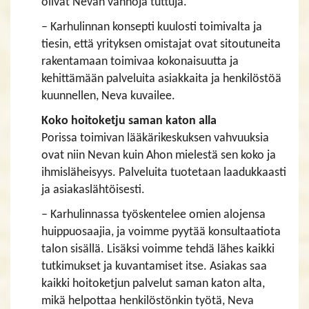
olivat Nevan vanhoja tuttuja.
– Karhulinnan konsepti kuulosti toimivalta ja
tiesin, että yrityksen omistajat ovat sitoutuneita
rakentamaan toimivaa kokonaisuutta ja
kehittämään palveluita asiakkaita ja henkilöstöä
kuunnellen, Neva kuvailee.
Koko hoitoketju saman katon alla
Porissa toimivan lääkärikeskuksen vahvuuksia
ovat niin Nevan kuin Ahon mielestä sen koko ja
ihmisläheisyys. Palveluita tuotetaan laadukkaasti
ja asiakaslähtöisesti.
– Karhulinnassa työskentelee omien alojensa
huippuosaajia, ja voimme pyytää konsultaatiota
talon sisällä. Lisäksi voimme tehdä lähes kaikki
tutkimukset ja kuvantamiset itse. Asiakas saa
kaikki hoitoketjun palvelut saman katon alta,
mikä helpottaa henkilöstönkin työtä, Neva