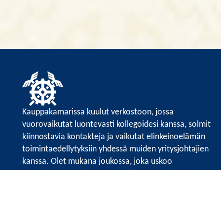
Kauppakamarissa kuulut verkostoon, jossa
vuorovaikutat luontevasti kollegoidesi kanssa, solmit
kiinnostavia kontakteja ja vaikutat elinkeinoelämän
toimintaedellytyksiin yhdessä muiden yritysjohtajien
kanssa. Olet mukana joukossa, joka uskoo
tulevaisuuteen, ajattelee isosti ja kehittää jatkuvasti
osaamistaan.
Satakunnan kauppakamarin sivuille >>