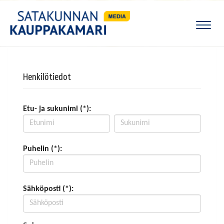
Naviga
Henkilötiedot
Etu- ja sukunimi (*):
Puhelin (*):
Sähköposti (*):