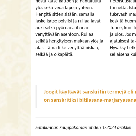
nosta katse kattoon ja häntäluuta
tietoisuustau
ylös sekä vedä lapoja yhteen.
tunnetta. Istu 
Hengitä sitten sisään, samalla
tukevasti maa
laske katse polviisi ja rullaa lavat
keskitä huom
auki selkä pyöreänä ihanan
Tunne, kun il
venyttävään asentoon. Rullaa
ja ulos. Jos m
selkää hengityksen mukaan ylös ja
ajatuksesi ta
alas. Tämä liike venyttää niskaa,
Hyväksy hetki
selkää ja olkapäitä.
sellaisena ku
Joogit käyttävät sanskritin termejä eli 
on sanskritiksi bitilasana-marjaryasana
Satakunnan kauppakamarilehden 1/2024 artikkeli