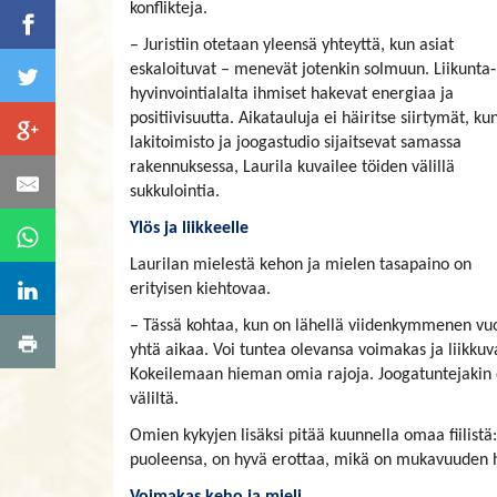
konflikteja.
– Juristiin otetaan yleensä yhteyttä, kun asiat
eskaloituvat – menevät jotenkin solmuun. Liikunta‑
hyvinvointialalta ihmiset hakevat energiaa ja
positiivisuutta. Aikatauluja ei häiritse siirtymät, ku
lakitoimisto ja joogastudio sijaitsevat samassa
rakennuksessa, Laurila kuvailee töiden välillä
sukkulointia.
Ylös ja liikkeelle
Laurilan mielestä kehon ja mielen tasapaino on
erityisen kiehtovaa.
– Tässä kohtaa, kun on lähellä viidenkymmenen vuo
yhtä aikaa. Voi tuntea olevansa voimakas ja liikku
Kokeilemaan hieman omia rajoja. Joogatuntejakin on
väliltä.
Omien kykyjen lisäksi pitää kuunnella omaa fiilistä:
puoleensa, on hyvä erottaa, mikä on mukavuuden ha