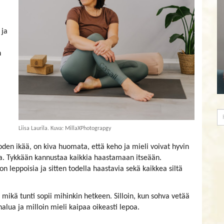
 ja
n
Liisa Laurila. Kuva: MillaXPhotograpgy
den ikää, on kiva huomata, että keho ja mieli voivat hyvin
va. Tykkään kannustaa kaikkia haastamaan itseään.
 leppoisia ja sitten todella haastavia sekä kaikkea siltä
 mikä tunti sopii mihinkin hetkeen. Silloin, kun sohva vetää
lua ja milloin mieli kaipaa oikeasti lepoa.