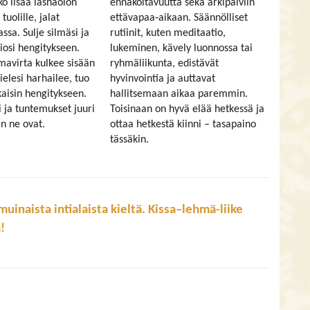
ko lisää läsnäolon
ennakoitavuutta sekä arkipäiviin
tuolille, jalat
ettävapaa‑aikaan. Säännölliset
ssa. Sulje silmäsi ja
rutiinit, kuten meditaatio,
iosi hengitykseen.
lukeminen, kävely luonnossa tai
mavirta kulkee sisään
ryhmäliikunta, edistävät
ielesi harhailee, tuo
hyvinvointia ja auttavat
kaisin hengitykseen.
hallitsemaan aikaa paremmin.
 ja tuntemukset juuri
Toisinaan on hyvä elää hetkessä ja
in ne ovat.
ottaa hetkestä kiinni – tasapaino
tässäkin.
muinaista intialaista kieltä. Kissa–lehmä-liike
!