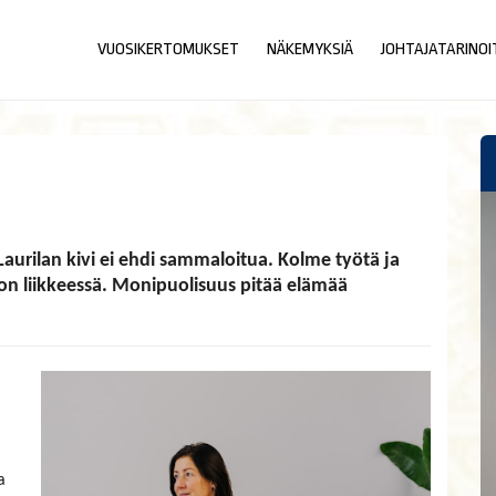
VUOSIKERTOMUKSET
NÄKEMYKSIÄ
JOHTAJATARINOI
sa Laurilan kivi ei ehdi sammaloitua. Kolme työtä ja
hon liikkeessä. Monipuolisuus pitää elämää
a