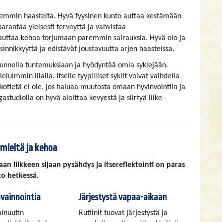
remmin haasteita. Hyvä fyysinen kunto auttaa kestämään
arantaa yleisesti terveyttä ja vahvistaa
uttaa kehoa torjumaan paremmin sairauksia. Hyvä olo ja
 sinnikkyyttä ja edistävät joustavuutta arjen haasteissa.
uunnella tuntemuksiaan ja hyödyntää omia syklejään.
luimmin illalla. Itselle tyypilliset syklit voivat vaihdella
otietä ei ole, jos haluaa muutosta omaan hyvinvointiin ja
studiolla on hyvä aloittaa kevyestä ja siirtyä liike
 mieltä ja kehoa
aan liikkeen sijaan pysähdys ja itsereflektointi on paras
ko hetkessä.
avainnointia
Järjestystä vapaa-aikaan
inuutin
Rutiinit tuovat järjestystä ja