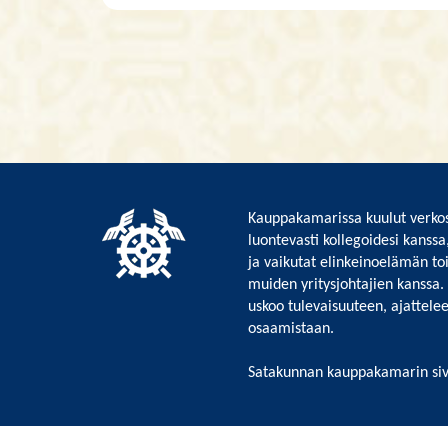
Kauppakamarissa kuulut verkos
luontevasti kollegoidesi kanssa
ja vaikutat elinkeinoelämän to
muiden yritysjohtajien kanssa.
uskoo tulevaisuuteen, ajattelee 
osaamistaan.
Satakunnan kauppakamarin siv