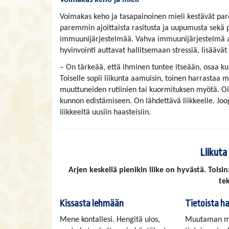
Voimakas keho ja mieli
Voimakas keho ja tasapainoinen mieli kestävät pa
paremmin ajoittaista rasitusta ja uupumusta sekä p
immuunijärjestelmää. Vahva immuunijärjestelmä a
hyvinvointi auttavat hallitsemaan stressiä, lisäävät
– On tärkeää, että ihminen tuntee itseään, osaa k
Toiselle sopii liikunta aamuisin, toinen harrastaa mie
muuttuneiden rutiinien tai kuormituksen myötä. Oik
kunnon edistämiseen. On lähdettävä liikkeelle. Jooga
liikkeeltä uusiin haasteisiin.
Liikuta
Arjen keskellä pienikin liike on hyvästä. Toisin
te
Kissasta lehmään
Tietoista h
Mene kontallesi. Hengitä ulos,
Muutaman m