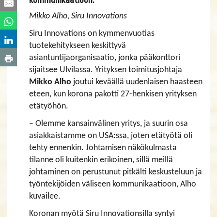
Mikko Alho, Siru Innovations
Siru Innovations on kymmenvuotias
tuotekehitykseen keskittyvä
asiantuntijaorganisaatio, jonka pääkonttori
sijaitsee Ulvilassa. Yrityksen toimitusjohtaja
Mikko Alho
joutui keväällä uudenlaisen haasteen
eteen, kun korona pakotti 27-henkisen yrityksen
etätyöhön.
– Olemme kansainvälinen yritys, ja suurin osa
asiakkaistamme on USA:ssa, joten etätyötä oli
tehty ennenkin. Johtamisen näkökulmasta
tilanne oli kuitenkin erikoinen, sillä meillä
johtaminen on perustunut pitkälti keskusteluun ja
työntekijöiden väliseen kommunikaatioon, Alho
kuvailee.
Koronan myötä Siru Innovationsilla syntyi