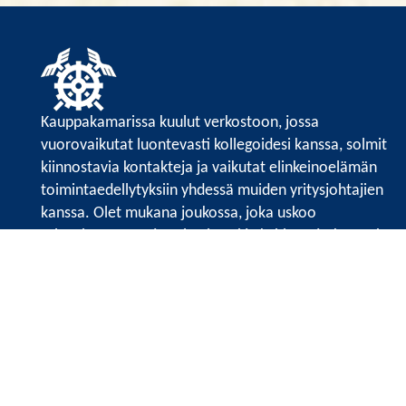
Kauppakamarissa kuulut verkostoon, jossa
vuorovaikutat luontevasti kollegoidesi kanssa, solmit
kiinnostavia kontakteja ja vaikutat elinkeinoelämän
toimintaedellytyksiin yhdessä muiden yritysjohtajien
kanssa. Olet mukana joukossa, joka uskoo
tulevaisuuteen, ajattelee isosti ja kehittää jatkuvasti
osaamistaan.
Satakunnan kauppakamarin sivuille >>
Satakunnan kauppakamarin
Valtakatu 6, 28100 Pori