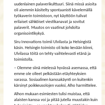
uudenlainen palaverikulttuuri. Siinä missä asioita
oli aiemmin käsitelty spontaanisti kävelemällä
työkaverin toimistoon, nyt käyttöön tulivat
erilaiset sähköiset viestikanavat ja sovitut
palaverit. Muutos on vaatinut johdolta
organisointikykyä.
Siru Innovations toimii Ulvilasta ja Helsingistä
käsin. Helsingin toimisto oli koko kevään kiinni,
Ulvilassa töitä on tehty vaihtelevasti etänä ja
toimistolla.
– Olemme siinä mielessä hyvässä asemassa, että
emme ole olleet pelkästään etäyhteyksien
varassa. Sosiaalinen kanssakäynti on kuitenkin
kärsinyt poikkeusolojen vuoksi, Alho harmittelee.
Alhon mukaan esimiesten tulisi muistaa, että
alaisten kanssa voi ja pitää jutella muustakin kuin