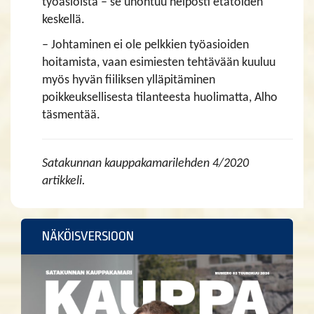
työasioista – se unohtuu helposti etätöiden
keskellä.
– Johtaminen ei ole pelkkien työasioiden
hoitamista, vaan esimiesten tehtävään kuuluu
myös hyvän fiiliksen ylläpitäminen
poikkeuksellisesta tilanteesta huolimatta, Alho
täsmentää.
Satakunnan kauppakamarilehden 4/2020
artikkeli.
NÄKÖISVERSIOON