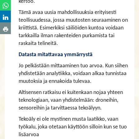
kertoo.
Tämä avaa uusia mahdollisuuksia erityisesti
teollisuudessa, jossa muutosten seuraaminen on
kriittistä. Esimerkiksi säiliöiden kuntoa voidaan
tarkkailla ilman rakenteiden purkamista tai
raskaita telineitä.
Datasta mitattavaa ymmärrystä
Jo pelkästään mittaaminen tuo arvoa. Kun siihen
yhdistetään analytiikka, voidaan alkaa tunnistaa
muutoksia ja ennakoida tulevaa.
Altisensen ratkaisu ei kuitenkaan nojaa yhteen
teknologiaan, vaan yhdistelmään: droneihin,
sensoreihin ja tarvittaessa tekoälyyn.
Tekoäly ei ole mystinen musta laatikko, vaan
työkalu, joka otetaan käyttöön silloin kun se tuo
lisäarvoa