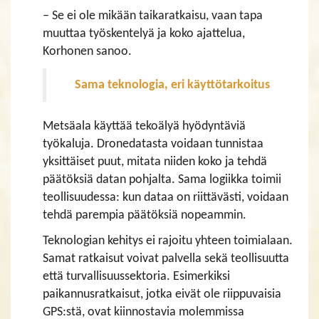
– Se ei ole mikään taikaratkaisu, vaan tapa
muuttaa työskentelyä ja koko ajattelua,
Korhonen sanoo.
Sama teknologia, eri käyttötarkoitus
Metsäala käyttää tekoälyä hyödyntäviä
työkaluja. Dronedatasta voidaan tunnistaa
yksittäiset puut, mitata niiden koko ja tehdä
päätöksiä datan pohjalta. Sama logiikka toimii
teollisuudessa: kun dataa on riittävästi, voidaan
tehdä parempia päätöksiä nopeammin.
Teknologian kehitys ei rajoitu yhteen toimialaan.
Samat ratkaisut voivat palvella sekä teollisuutta
että turvallisuussektoria. Esimerkiksi
paikannusratkaisut, jotka eivät ole riippuvaisia
GPS:stä, ovat kiinnostavia molemmissa