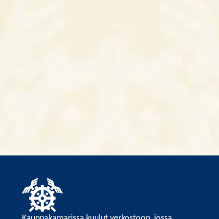
Kauppakamarissa kuulut verkostoon, jossa