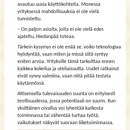
avautuu uusia käyttökohteita. Monessa
yrityksessä mahdollisuuksia ei ole vielä
tunnistettu.
– On paljon asioita, joita ei ole vielä edes
ajateltu, Hiedanpää toteaa.
Tärkein kysymys ei ole enää se, voiko teknologiaa
hyödyntää, vaan miten ja missä siitä syntyy
eniten arvoa. Yrityksille tämä tarkoittaa ennen
kaikkea kokeilua ja uteliaisuutta. Uudet ratkaisut
eivät synny valmiina, vaan niitä pitää testata
käytännössä.
Altisensella tulevaisuuden suunta on erityisesti
teollisuudessa, jossa potentiaali on suurin. Kun
yksittäinen oivallus voi lyhentää katkosta
toiminnassa tai vähentää turhaa työtä,
vaikutukset näkyvät suoraan liiketoiminnassa.