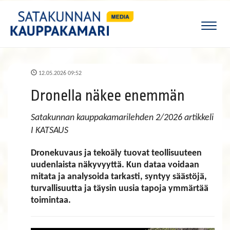
Naviga
12.05.2026 09:52
Dronella näkee enemmän
Satakunnan kauppakamarilehden 2/2026 artikkeli
I KATSAUS
Dronekuvaus ja tekoäly tuovat teollisuuteen
uudenlaista näkyvyyttä. Kun dataa voidaan
mitata ja analysoida tarkasti, syntyy säästöjä,
turvallisuutta ja täysin uusia tapoja ymmärtää
toimintaa.