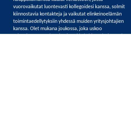
vuorovaikutat luontevasti kollegoidesi kanssa, solmit
kiinnostavia kontakteja ja vaikutat elinkeinoelämän
toimintaedellytyksiin yhdessä muiden yritysjohtajien
kanssa. Olet mukana joukossa, joka uskoo
tulevaisuuteen, ajattelee isosti ja kehittää jatkuvasti
osaamistaan.
Satakunnan kauppakamarin sivuille >>
Satakunnan kauppakamarin
Valtakatu 6, 28100 Pori
Tilaa uutiskirje
Tietosuojaseloste
Etusivu