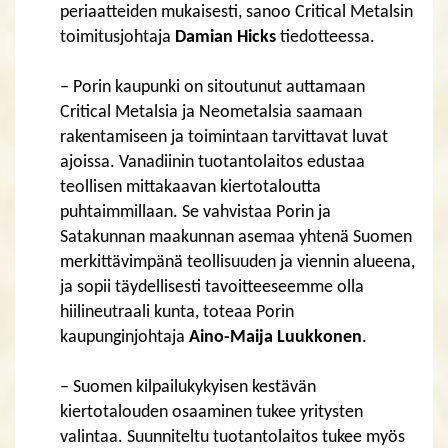
periaatteiden mukaisesti, sanoo Critical Metalsin
toimitusjohtaja
Damian Hicks
tiedotteessa.
– Porin kaupunki on sitoutunut auttamaan
Critical Metalsia ja Neometalsia saamaan
rakentamiseen ja toimintaan tarvittavat luvat
ajoissa. Vanadiinin tuotantolaitos edustaa
teollisen mittakaavan kiertotaloutta
puhtaimmillaan. Se vahvistaa Porin ja
Satakunnan maakunnan asemaa yhtenä Suomen
merkittävimpänä teollisuuden ja viennin alueena,
ja sopii täydellisesti tavoitteeseemme olla
hiilineutraali kunta, toteaa Porin
kaupunginjohtaja
Aino-Maija Luukkonen
.
– Suomen kilpailukykyisen kestävän
kiertotalouden osaaminen tukee yritysten
valintaa. Suunniteltu tuotantolaitos tukee myös