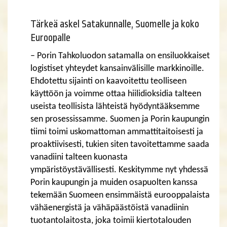
Tärkeä askel Satakunnalle, Suomelle ja koko
Euroopalle
– Porin Tahkoluodon satamalla on ensiluokkaiset
logistiset yhteydet kansainvälisille markkinoille.
Ehdotettu sijainti on kaavoitettu teolliseen
käyttöön ja voimme ottaa hiilidioksidia talteen
useista teollisista lähteistä hyödyntääksemme
sen prosessissamme. Suomen ja Porin kaupungin
tiimi toimi uskomattoman ammattitaitoisesti ja
proaktiivisesti, tukien siten tavoitettamme saada
vanadiini talteen kuonasta
ympäristöystävällisesti. Keskitymme nyt yhdessä
Porin kaupungin ja muiden osapuolten kanssa
tekemään Suomeen ensimmäistä eurooppalaista
vähäenergistä ja vähäpäästöistä vanadiinin
tuotantolaitosta, joka toimii kiertotalouden