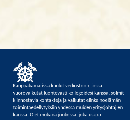
Kauppakamarissa kuulut verkostoon, jossa
vuorovaikutat luontevasti kollegoidesi kanssa, solmit
kiinnostavia kontakteja ja vaikutat elinkeinoelämän
toimintaedellytyksiin yhdessä muiden yritysjohtajien
kanssa. Olet mukana joukossa, joka uskoo
tulevaisuuteen, ajattelee isosti ja kehittää jatkuvasti
osaamistaan.