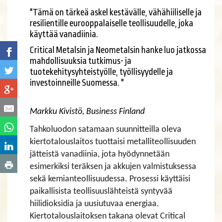
"Tämä on tärkeä askel kestävälle, vähähiiliselle ja
resilientille eurooppalaiselle teollisuudelle, joka
käyttää vanadiinia.
Critical Metalsin ja Neometalsin hanke luo jatkossa
mahdollisuuksia tutkimus- ja
tuotekehitysyhteistyölle, työllisyydelle ja
investoinneille Suomessa. "
​​​​​​​Markku Kivistö, Business Finland
Tahkoluodon satamaan suunnitteilla oleva
kiertotalouslaitos tuottaisi metalliteollisuuden
jätteistä vanadiinia, jota hyödynnetään
esimerkiksi teräksen ja akkujen valmistuksessa
sekä kemianteollisuudessa. Prosessi käyttäisi
paikallisista teollisuuslähteistä syntyvää
hiilidioksidia ja uusiutuvaa energiaa.
Kiertotalouslaitoksen takana olevat Critical