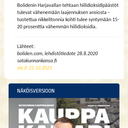
Bolidenin Harjavallan tehtaan hiilidioksidipäästöt
tulevat vähenemään laajennuksen ansiosta –
tuotettua nikkelitonnia kohti tulee syntymään 15-
20 prosenttia vähemmän hiilidioksidia.
Lähteet:
boliden.com, lehdistötiedote 28.8.2020
satakunnankansa.fi
yle.fi 22.10.2021
NÄKÖISVERSIOON