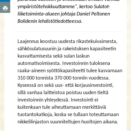
ympäristötehokkuuttamme", kertoo Sulatot-
liiketoiminta-alueen johtaja Daniel Peltonen
Bolidenin lehdistötiedotteessa.
Laajennus koostuu uudesta rikastekuivaimesta,
sähkösulatusuunin ja rakeistuksen kapasiteetin
kasvattamisesta sekä sulan laskun
automatisoimisesta. Investoinnin tuloksena
raaka-aineen syöttökapasiteetti tulee kasvamaan
310 000 tonnista 370 000 tonniin vuodessa.
Kyseessä on sekä uus- että korjausinvestointi,
sillä vanhaa laitteistoa poistuu uuden tieltä
investoinnin yhteydessä. Investointi ei
kuitenkaan tule aiheuttamaan merkittäviä
tuotantokatkoja, koska se tullaan toteuttamaan
nikkelilinjaston suunniteltujen huoltojen aikana.