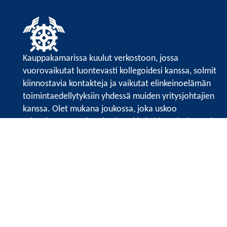
Kauppakamarissa kuulut verkostoon, jossa
vuorovaikutat luontevasti kollegoidesi kanssa, solmit
kiinnostavia kontakteja ja vaikutat elinkeinoelämän
toimintaedellytyksiin yhdessä muiden yritysjohtajien
kanssa. Olet mukana joukossa, joka uskoo
tulevaisuuteen, ajattelee isosti ja kehittää jatkuvasti
osaamistaan.
Satakunnan kauppakamarin sivuille >>
Satakunnan kauppakamarin
Valtakatu 6, 28100 Pori
Tilaa uutiskirje