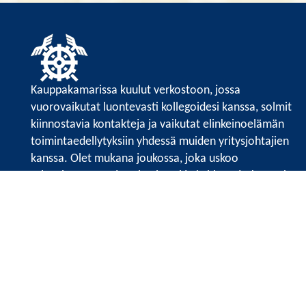
Kauppakamarissa kuulut verkostoon, jossa
vuorovaikutat luontevasti kollegoidesi kanssa, solmit
kiinnostavia kontakteja ja vaikutat elinkeinoelämän
toimintaedellytyksiin yhdessä muiden yritysjohtajien
kanssa. Olet mukana joukossa, joka uskoo
tulevaisuuteen, ajattelee isosti ja kehittää jatkuvasti
osaamistaan.
Satakunnan kauppakamarin sivuille >>
Satakunnan kauppakamarin
Valtakatu 6, 28100 Pori