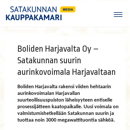
Naviga
Boliden Harjavalta Oy –
Satakunnan suurin
aurinkovoimala Harjavaltaan
Boliden Harjavalta rakensi viiden hehtaarin
aurinkovoimalan Harjavallan
suurteollisuuspuiston läheisyyteen entiselle
prosessijätteen kaatopaikalle. Uusi voimala on
valmistumishetkellään Satakunnan suurin ja
tuottaa noin 3000 megawattituontia sähköä.