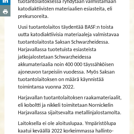
tuotantolaitoksessa ryhdytään valmistamaan
katodiaktiivisten materiaalien esiasteita, eli
prekursoreita.
Uusi tuotantolaitos täydentää BASF:n toista
uutta katodiaktiivisia materiaaleja valmistavaa
tuotantolaitosta Saksan Schwarzheidessa.
Harjavallassa tuotetuista esiasteista
jatkojalostetaan Schwarzheidessa
akkumateriaalia noin 400 000 täyssähköisen
ajoneuvon tarpeisiin vuodessa. Myös Saksan
tuotantolaitoksen on määrä käynnistää
toimintansa vuonna 2022.
Harjavallan tuotantolaitoksen raakamateriaalit,
eli koboltti ja nikkeli toimitetaan Nornickelin
Harjavallassa sijaitsevalta metallinjalostamolta.
Laitoksella ei ole aloituslupaa. Ympäristölupa
kaatui keväällä 2022 korkeimmassa hallinto-