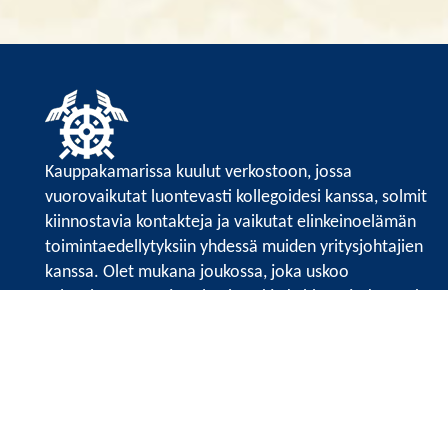
Kauppakamarissa kuulut verkostoon, jossa
vuorovaikutat luontevasti kollegoidesi kanssa, solmit
kiinnostavia kontakteja ja vaikutat elinkeinoelämän
toimintaedellytyksiin yhdessä muiden yritysjohtajien
kanssa. Olet mukana joukossa, joka uskoo
tulevaisuuteen, ajattelee isosti ja kehittää jatkuvasti
osaamistaan.
Satakunnan kauppakamarin sivuille >>
Satakunnan kauppakamarin
Valtakatu 6, 28100 Pori