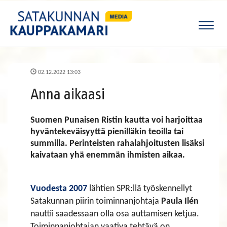
Naviga
02.12.2022 13:03
Anna aikaasi
Suomen Punaisen Ristin kautta voi harjoittaa
hyväntekeväisyyttä pienilläkin teoilla tai
summilla. Perinteisten rahalahjoitusten lisäksi
kaivataan yhä enemmän ihmisten aikaa.
Vuodesta 2007
lähtien SPR:llä työskennellyt
Satakunnan piirin toiminnanjohtaja
Paula Ilén
nauttii saadessaan olla osa auttamisen ketjua.
Toiminnanjohtajan vaativa tehtävä on