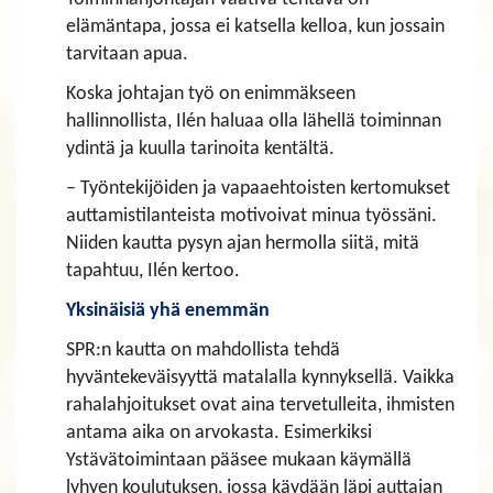
elämäntapa, jossa ei katsella kelloa, kun jossain
tarvitaan apua.
Koska johtajan työ on enimmäkseen
hallinnollista, Ilén haluaa olla lähellä toiminnan
ydintä ja kuulla tarinoita kentältä.
– Työntekijöiden ja vapaaehtoisten kertomukset
auttamistilanteista motivoivat minua työssäni.
Niiden kautta pysyn ajan hermolla siitä, mitä
tapahtuu, Ilén kertoo.
Yksinäisiä yhä enemmän
SPR:n kautta on mahdollista tehdä
hyväntekeväisyyttä matalalla kynnyksellä. Vaikka
rahalahjoitukset ovat aina tervetulleita, ihmisten
antama aika on arvokasta. Esimerkiksi
Ystävätoimintaan pääsee mukaan käymällä
lyhyen koulutuksen, jossa käydään läpi auttajan