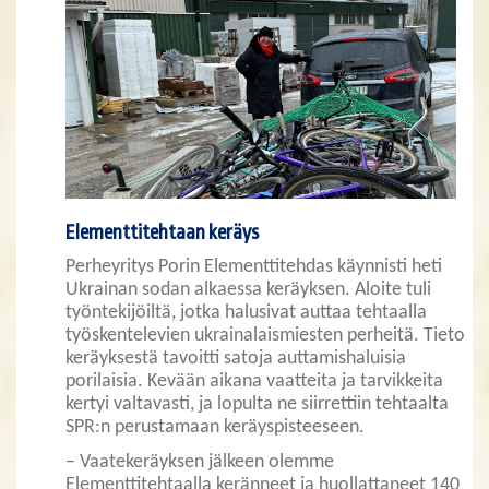
Elementtitehtaan keräys
Perheyritys Porin Elementtitehdas käynnisti heti
Ukrainan sodan alkaessa keräyksen. Aloite tuli
työntekijöiltä, jotka halusivat auttaa tehtaalla
työskentelevien ukrainalaismiesten perheitä. Tieto
keräyksestä tavoitti satoja auttamishaluisia
porilaisia. Kevään aikana vaatteita ja tarvikkeita
kertyi valtavasti, ja lopulta ne siirrettiin tehtaalta
SPR:n perustamaan keräyspisteeseen.
– Vaatekeräyksen jälkeen olemme
Elementtitehtaalla keränneet ja huollattaneet 140