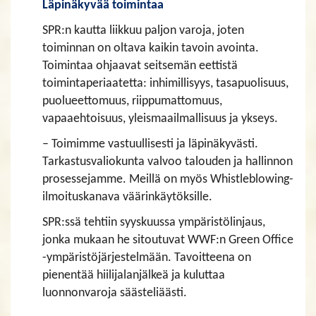
Läpinäkyvää toimintaa
SPR:n kautta liikkuu paljon varoja, joten
toiminnan on oltava kaikin tavoin avointa.
Toimintaa ohjaavat seitsemän eettistä
toimintaperiaatetta: inhimillisyys, tasapuolisuus,
puolueettomuus, riippumattomuus,
vapaaehtoisuus, yleismaailmallisuus ja ykseys.
– Toimimme vastuullisesti ja läpinäkyvästi.
Tarkastusvaliokunta valvoo talouden ja hallinnon
prosessejamme. Meillä on myös Whistleblowing-
ilmoituskanava väärinkäytöksille.
SPR:ssä tehtiin syyskuussa ympäristölinjaus,
jonka mukaan he sitoutuvat WWF:n Green Office
-ympäristöjärjestelmään. Tavoitteena on
pienentää hiilijalanjälkeä ja kuluttaa
luonnonvaroja säästeliäästi.