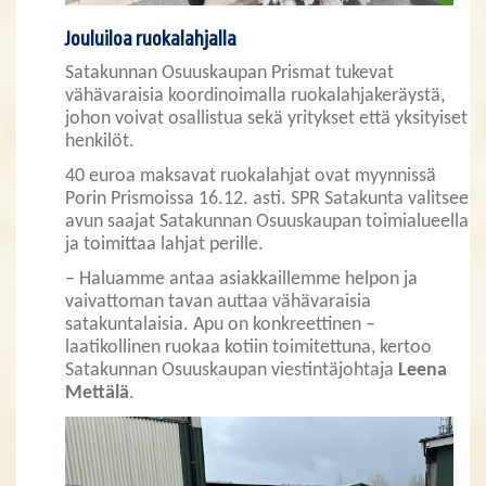
Jouluiloa ruokalahjalla
Satakunnan Osuuskaupan Prismat tukevat
vähävaraisia koordinoimalla ruokalahjakeräystä,
johon voivat osallistua sekä yritykset että yksityiset
henkilöt.
40 euroa maksavat ruokalahjat ovat myynnissä
Porin Prismoissa 16.12. asti. SPR Satakunta valitsee
avun saajat Satakunnan Osuuskaupan toimialueella
ja toimittaa lahjat perille.
– Haluamme antaa asiakkaillemme helpon ja
vaivattoman tavan auttaa vähävaraisia
satakuntalaisia. Apu on konkreettinen –
laatikollinen ruokaa kotiin toimitettuna, kertoo
Satakunnan Osuuskaupan viestintäjohtaja
Leena
Mettälä
.