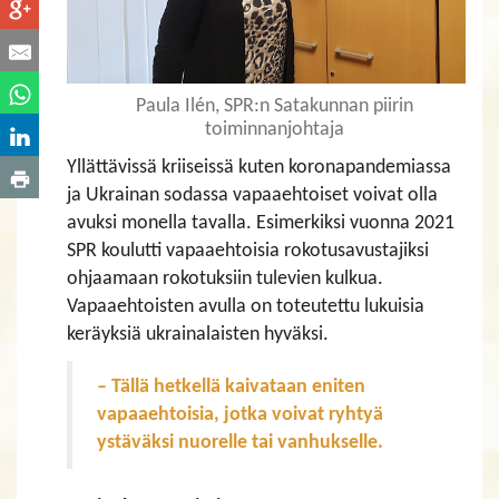
Paula Ilén, SPR:n Satakunnan piirin
toiminnanjohtaja
Yllättävissä kriiseissä kuten koronapandemiassa
ja Ukrainan sodassa vapaaehtoiset voivat olla
avuksi monella tavalla. Esimerkiksi vuonna 2021
SPR koulutti vapaaehtoisia rokotusavustajiksi
ohjaamaan rokotuksiin tulevien kulkua.
Vapaaehtoisten avulla on toteutettu lukuisia
keräyksiä ukrainalaisten hyväksi.
– Tällä hetkellä kaivataan eniten
vapaaehtoisia, jotka voivat ryhtyä
ystäväksi nuorelle tai vanhukselle.