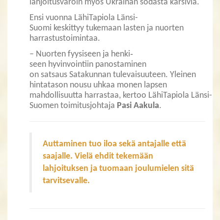
lahjoitusvaroin myös Ukrainan sodasta kärsiviä.
Ensi vuonna LähiTapiola Länsi-
Suomi keskittyy tukemaan lasten ja nuorten
harrastustoimintaa.
– Nuorten fyysiseen ja henki‑
seen hyvinvointiin panostaminen
on satsaus Satakunnan tulevaisuuteen. Yleinen
hintatason nousu uhkaa monen lapsen
mahdollisuutta harrastaa, kertoo LähiTapiola Länsi-
Suomen toimitusjohtaja
Pasi Aakula
.
Auttaminen tuo iloa sekä antajalle että
saajalle. Vielä ehdit tekemään
lahjoituksen ja tuomaan joulumielen sitä
tarvitsevalle.