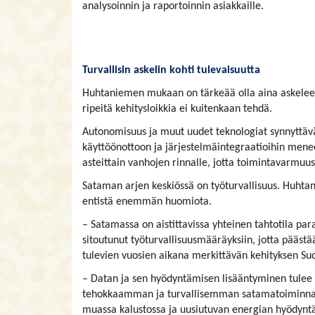
analysoinnin ja raportoinnin asiakkaille.
Turvallisin askelin kohti tulevaisuutta
Huhtaniemen mukaan on tärkeää olla aina askeleen 
ripeitä kehitysloikkia ei kuitenkaan tehdä.
Autonomisuus ja muut uudet teknologiat synnyttävä
käyttöönottoon ja järjestelmäintegraatioihin menee
asteittain vanhojen rinnalle, jotta toimintavarmuus
Sataman arjen keskiössä on työturvallisuus. Huhta
entistä enemmän huomiota.
– Satamassa on aistittavissa yhteinen tahtotila par
sitoutunut työturvallisuusmääräyksiin, jotta päästä
tulevien vuosien aikana merkittävän kehityksen S
– Datan ja sen hyödyntämisen lisääntyminen tulee 
tehokkaamman ja turvallisemman satamatoiminnan. 
muassa kalustossa ja uusiutuvan energian hyödyntä