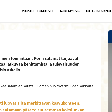
VUOSIKERTOMUKSET
NÄKEMYKSIÄ
JOHTAJATARINOI
a
ien toimintaan. Porin satamat tarjoavat
tää jatkuvaa kehittämistä ja tulevaisuuden
sin askelin.
ulkee satamien kautta. Suomen huoltovarmuuden kannalta
nti luovat siitä merkittävän kasvukohteen.
oten satamaan pääsee suuremman kokoluokan