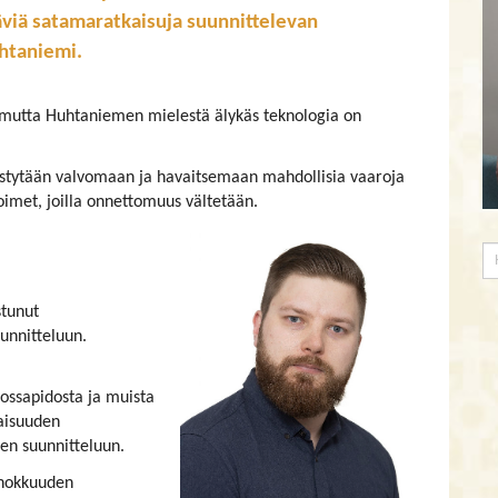
äviä satamaratkaisuja suunnittelevan
htaniemi.
t, mutta Huhtaniemen mielestä älykäs teknologia on
ystytään valvomaan ja havaitsemaan mahdollisia vaaroja
oimet, joilla onnettomuus vältetään.
stunut
uunnitteluun.
ossapidosta ja muista
vaisuuden
ien suunnitteluun.
ehokkuuden