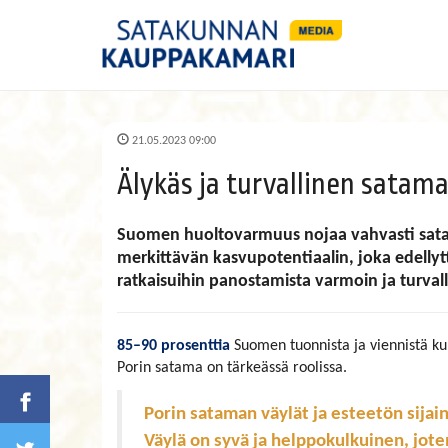
21.05.2023 09:00
Älykäs ja turvallinen satam
Suomen huoltovarmuus nojaa vahvasti satam
merkittävän kasvupotentiaalin, joka edellyt
ratkaisuihin panostamista varmoin ja turvalli
85–90 prosenttia
Suomen tuonnista ja viennistä k
Porin satama on tärkeässä roolissa.
Porin sataman väylät ja esteetön sijai
Väylä on syvä ja helppokulkuinen, j