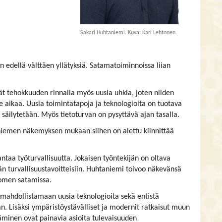
Sakari Huhtaniemi. Kuva: Kari Lehtonen.
edellä välttäen yllätyksiä. Satamatoiminnoissa liian
t tehokkuuden rinnalla myös uusia uhkia, joten niiden
 aikaa. Uusia toimintatapoja ja teknologioita on tuotava
 säilytetään. Myös tietoturvan on pysyttävä ajan tasalla.
niemen näkemyksen mukaan siihen on alettu kiinnittää
antaa työturvallisuutta. Jokaisen työntekijän on oltava
än turvallisuustavoitteisiin. Huhtaniemi toivoo näkevänsä
uomen satamissa.
mahdollistamaan uusia teknologioita sekä entistä
Lisäksi ympäristöystävälliset ja modernit ratkaisut muun
minen ovat painavia asioita tulevaisuuden