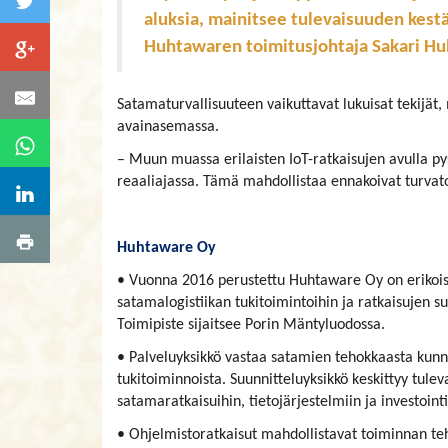
aluksia, mainitsee tulevaisuuden kest
Huhtawaren toimitusjohtaja Sakari Hu
Satamaturvallisuuteen vaikuttavat lukuisat tekijä
avainasemassa.
– Muun muassa erilaisten IoT-ratkaisujen avulla p
reaaliajassa. Tämä mahdollistaa ennakoivat turvat
Huhtaware Oy
• Vuonna 2016 perustettu Huhtaware Oy on erikoi
satamalogistiikan tukitoimintoihin ja ratkaisujen s
Toimipiste sijaitsee Porin Mäntyluodossa.
• Palveluyksikkö vastaa satamien tehokkaasta kunn
tukitoiminnoista. Suunnitteluyksikkö keskittyy tule
satamaratkaisuihin, tietojärjestelmiin ja investoint
• Ohjelmistoratkaisut mahdollistavat toiminnan t