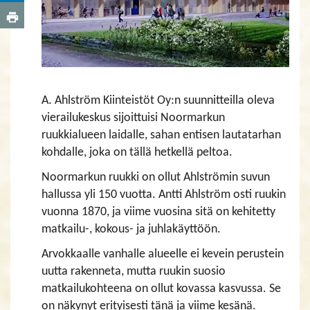
A. Ahlström Kiinteistöt Oy:n suunnitteilla oleva
vierailukeskus sijoittuisi Noormarkun
ruukkialueen laidalle, sahan entisen lautatarhan
kohdalle, joka on tällä hetkellä peltoa.
Noormarkun ruukki on ollut Ahlströmin suvun
hallussa yli 150 vuotta. Antti Ahlström osti ruukin
vuonna 1870, ja viime vuosina sitä on kehitetty
matkailu-, kokous- ja juhlakäyttöön.
Arvokkaalle vanhalle alueelle ei kevein perustein
uutta rakenneta, mutta ruukin suosio
matkailukohteena on ollut kovassa kasvussa. Se
on näkynyt erityisesti tänä ja viime kesänä.