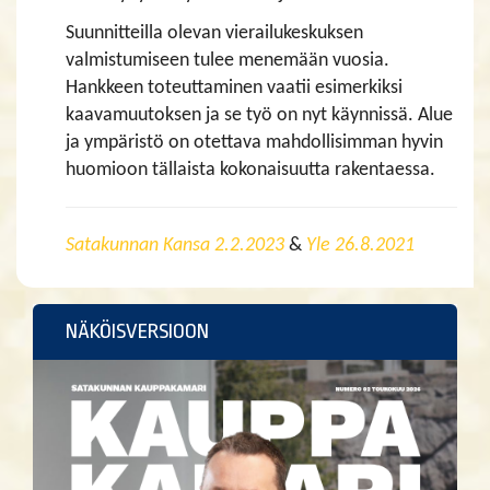
Suunnitteilla olevan vierailukeskuksen
valmistumiseen tulee menemään vuosia.
Hankkeen toteuttaminen vaatii esimerkiksi
kaavamuutoksen ja se työ on nyt käynnissä. Alue
ja ympäristö on otettava mahdollisimman hyvin
huomioon tällaista kokonaisuutta rakentaessa.
Satakunnan Kansa 2.2.2023
&
Yle 26.8.2021
NÄKÖISVERSIOON