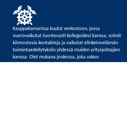
Kauppakamarissa kuulut verkostoon, jossa
vuorovaikutat luontevasti kollegoidesi kanssa, solmit
kiinnostavia kontakteja ja vaikutat elinkeinoelämän
toimintaedellytyksiin yhdessä muiden yritysjohtajien
kanssa. Olet mukana joukossa, joka uskoo
tulevaisuuteen, ajattelee isosti ja kehittää jatkuvasti
osaamistaan.
Satakunnan kauppakamarin sivuille >>
Satakunnan kauppakamarin
Valtakatu 6, 28100 Pori
Tilaa uutiskirje