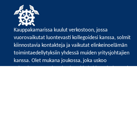
Kauppakamarissa kuulut verkostoon, jossa
vuorovaikutat luontevasti kollegoidesi kanssa, solmit
kiinnostavia kontakteja ja vaikutat elinkeinoelämän
toimintaedellytyksiin yhdessä muiden yritysjohtajien
kanssa. Olet mukana joukossa, joka uskoo
tulevaisuuteen, ajattelee isosti ja kehittää jatkuvasti
osaamistaan.
Satakunnan kauppakamarin sivuille >>
Satakunnan kauppakamarin
Valtakatu 6, 28100 Pori
Tilaa uutiskirje