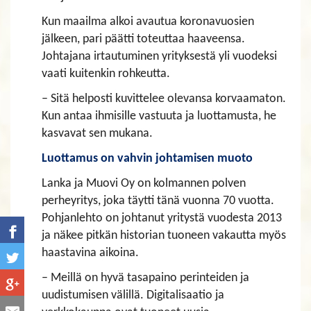
Kun maailma alkoi avautua koronavuosien
jälkeen, pari päätti toteuttaa haaveensa.
Johtajana irtautuminen yrityksestä yli vuodeksi
vaati kuitenkin rohkeutta.
– Sitä helposti kuvittelee olevansa korvaamaton.
Kun antaa ihmisille vastuuta ja luottamusta, he
kasvavat sen mukana.
Luottamus on vahvin johtamisen muoto
Lanka ja Muovi Oy on kolmannen polven
perheyritys, joka täytti tänä vuonna 70 vuotta.
Pohjanlehto on johtanut yritystä vuodesta 2013
ja näkee pitkän historian tuoneen vakautta myös
haastavina aikoina.
– Meillä on hyvä tasapaino perinteiden ja
uudistumisen välillä. Digitalisaatio ja