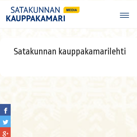
Naviga
Satakunnan kauppakamarilehti