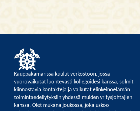
Kauppakamarissa kuulut verkostoon, jossa
vuorovaikutat luontevasti kollegoidesi kanssa, solmit
kiinnostavia kontakteja ja vaikutat elinkeinoelämän
toimintaedellytyksiin yhdessä muiden yritysjohtajien
kanssa. Olet mukana joukossa, joka uskoo
tulevaisuuteen, ajattelee isosti ja kehittää jatkuvasti
osaamistaan.
Satakunnan kauppakamarin sivuille >>