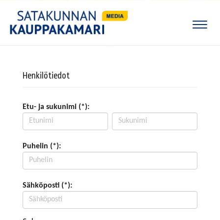
Naviga
Henkilötiedot
Etu- ja sukunimi (*):
Puhelin (*):
Sähköposti (*):