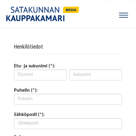
Naviga
Henkilötiedot
Etu- ja sukunimi (*):
Puhelin (*):
Sähköposti (*):