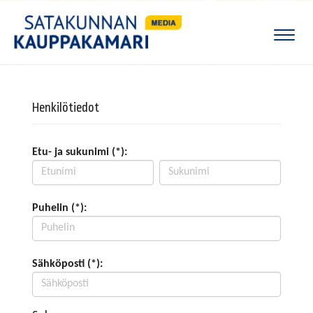
Naviga
Henkilötiedot
Etu- ja sukunimi (*):
Puhelin (*):
Sähköposti (*):