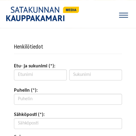
Naviga
Henkilötiedot
Etu- ja sukunimi (*):
Puhelin (*):
Sähköposti (*):